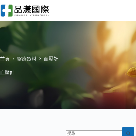
跳
至
主
要
內
容
首頁
醫療器材
血壓計
血壓計