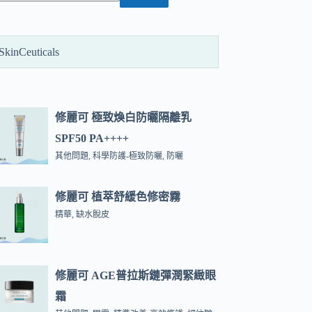
SkinCeuticals
修麗可 極致煥白防曬隔離乳
SPF50 PA++++
其他問題
,
科學防護-極致防曬
,
防曬
修麗可 植萃舒緩色修密霧
精華
,
缺水脫皮
修麗可 AGE普拉斯鏈彈潤緊緻眼
霜