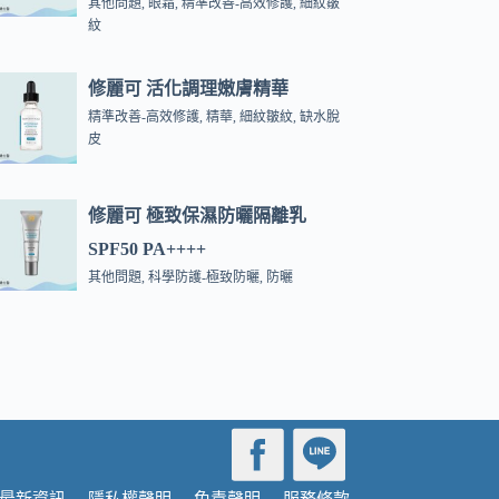
其他問題
,
眼霜
,
精準改善-高效修護
,
細紋皺
紋
修麗可 活化調理嫩膚精華
精準改善-高效修護
,
精華
,
細紋皺紋
,
缺水脫
皮
修麗可 極致保濕防曬隔離乳
SPF50 PA++++
其他問題
,
科學防護-極致防曬
,
防曬
最新資訊
隱私權聲明
免責聲明
服務條款