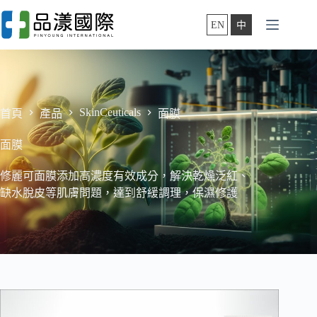
跳
至
EN
中
主
要
內
容
SkinCeuticals
首頁
產品
面膜
面膜
修麗可面膜添加高濃度有效成分，解決乾燥泛紅、
缺水脫皮等肌膚問題，達到舒緩調理，保濕修護