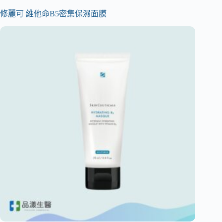
修麗可 維他命B5密集保濕面膜