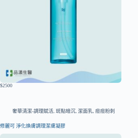
$2500
奢華清潔-調理賦活
,
斑點暗沉
,
潔面乳
,
痘痘粉刺
修麗可 淨化煥膚調理潔膚凝膠