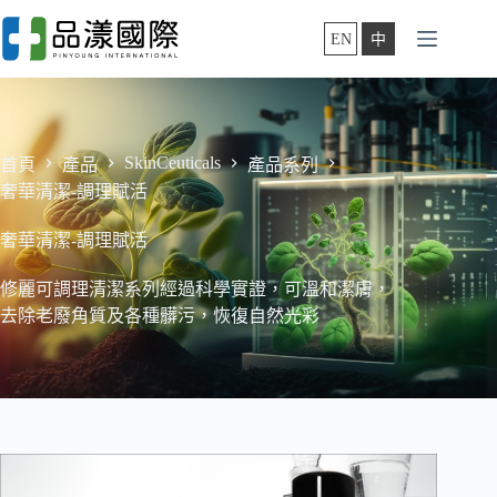
跳
至
EN
中
主
要
內
容
SkinCeuticals
首頁
產品
產品系列
奢華清潔-調理賦活
奢華清潔-調理賦活
修麗可調理清潔系列經過科學實證，可溫和潔膚，
去除老廢角質及各種髒污，恢復自然光彩