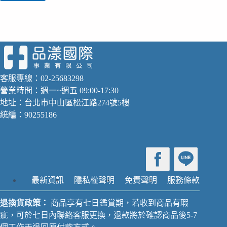
用
vs
醫
療
用：
體
重
客服專線：02-25683298
與
體
營業時間：週一~週五 09:00-17:30
脂
地址：台北市中山區松江路274號5樓
計
統編：90255186
的
差
異
在
哪
裡？
最新資訊
隱私權聲明
免責聲明
服務條款
哪
種
退換貨政策：
商品享有七日鑑賞期，若收到商品有瑕
適
疵，可於七日內聯絡客服更換，退款將於確認商品後5-7
合