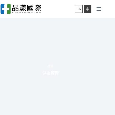
跳
至
EN
中
主
要
內
容
標籤
健康管理