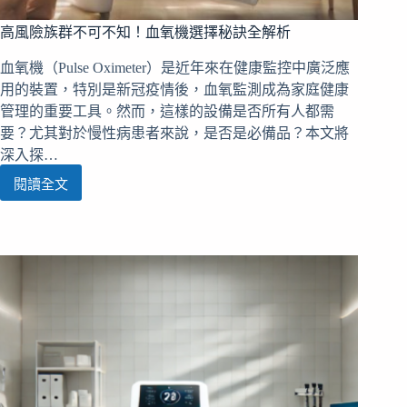
高風險族群不可不知！血氧機選擇秘訣全解析
血氧機（Pulse Oximeter）是近年來在健康監控中廣泛應
用的裝置，特別是新冠疫情後，血氧監測成為家庭健康
管理的重要工具。然而，這樣的設備是否所有人都需
要？尤其對於慢性病患者來說，是否是必備品？本文將
深入探…
閱讀全文
高
風
險
族
群
不
可
不
知！
血
氧
機